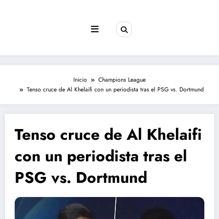
Saltar
al
contenido
Inicio
Champions League
Tenso cruce de Al Khelaifi con un periodista tras el PSG vs. Dortmund
Tenso cruce de Al Khelaifi
con un periodista tras el
PSG vs. Dortmund