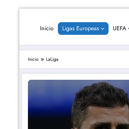
Saltar
al
contenido
Inicio
Ligas Europeas
UEFA
Inicio
LaLiga