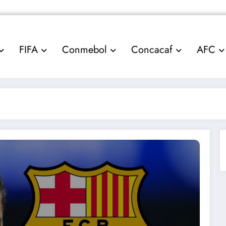
FIFA
Conmebol
Concacaf
AFC