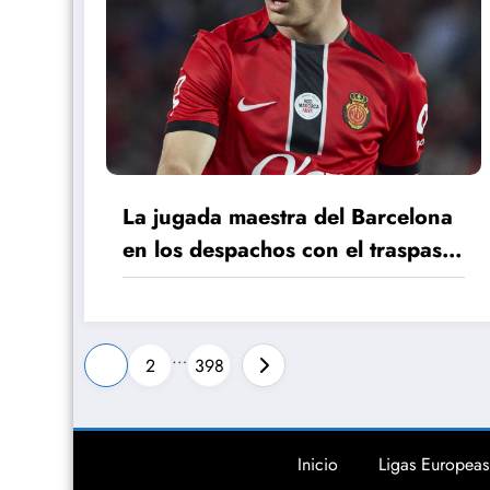
La jugada maestra del Barcelona
en los despachos con el traspaso
de Jan Virgili
Paginación
…
1
2
398
de
entradas
Inicio
Ligas Europeas