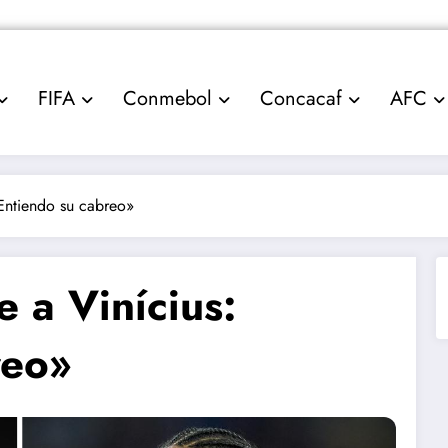
FIFA
Conmebol
Concacaf
AFC
Entiendo su cabreo»
 a Vinícius:
reo»