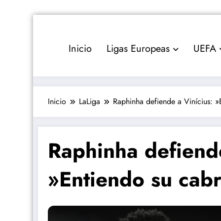
Saltar
al
contenido
Inicio
Ligas Europeas
UEFA
Inicio
LaLiga
Raphinha defiende a Vinícius: »
Raphinha defiende
»Entiendo su cab