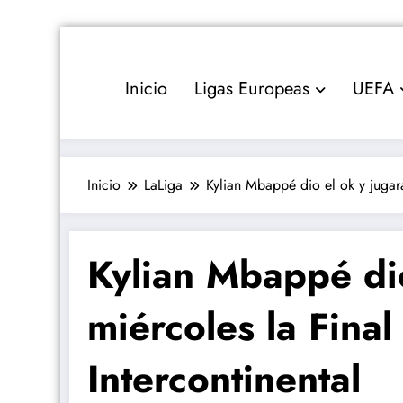
Saltar
al
contenido
Inicio
Ligas Europeas
UEFA
Inicio
LaLiga
Kylian Mbappé dio el ok y jugará
Kylian Mbappé dio
miércoles la Final
Intercontinental