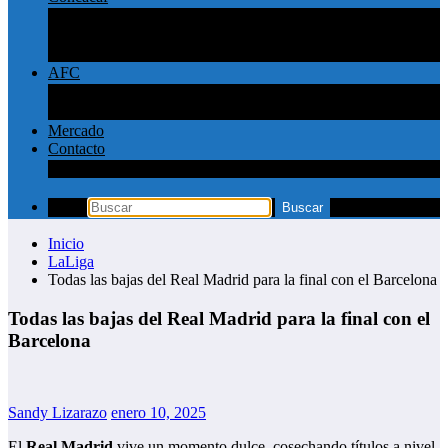
Concachampions
Liga MX
MLS
AFC
Liga Pro Saudí
Champions League AFC
Mercado
Contacto
Política de privacidad y contacto
Inicio
LaLiga
Todas las bajas del Real Madrid para la final con el Barcelona
Todas las bajas del Real Madrid para la final con el
Barcelona
Sandy Lizarazo
enero 10, 2025
El
Real Madrid
vive un momento dulce, cosechando títulos a nivel