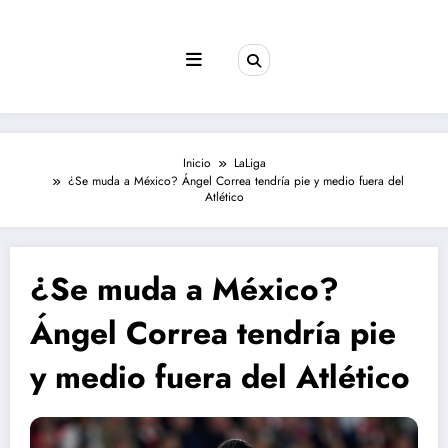
Saltar
al
contenido
Inicio
LaLiga
¿Se muda a México? Ángel Correa tendría pie y medio fuera del
Atlético
¿Se muda a México?
Ángel Correa tendría pie
y medio fuera del Atlético