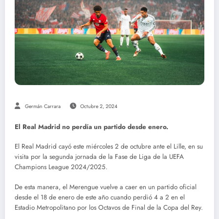
Germán Carrara
Octubre 2, 2024
El Real Madrid no perdía un partido desde enero.
El Real Madrid cayó este miércoles 2 de octubre ante el Lille, en su
visita por la segunda jornada de la Fase de Liga de la UEFA
Champions League 2024/2025.
De esta manera, el Merengue vuelve a caer en un partido oficial
desde el 18 de enero de este año cuando perdió 4 a 2 en el
Estadio Metropolitano por los Octavos de Final de la Copa del Rey.