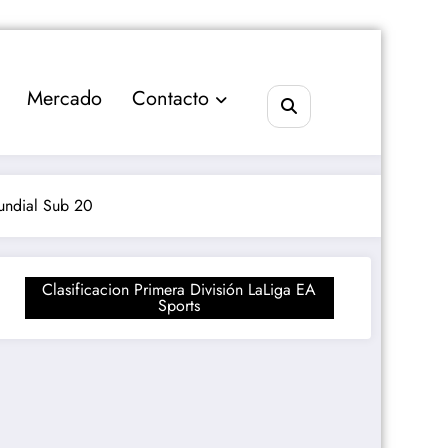
Mercado
Contacto
undial Sub 20
Clasificacion Primera División LaLiga EA
Sports