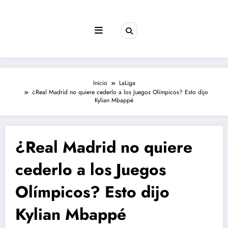
Saltar
al
contenido
Inicio
LaLiga
¿Real Madrid no quiere cederlo a los Juegos Olímpicos? Esto dijo
Kylian Mbappé
¿Real Madrid no quiere
cederlo a los Juegos
Olímpicos? Esto dijo
Kylian Mbappé