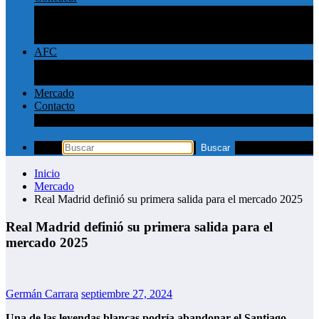
Concachampions
Liga MX
MLS
AFC
Liga Pro Saudí
Champions League AFC
Mercado
Contacto
Política de privacidad y contacto
Inicio
Mercado
Real Madrid definió su primera salida para el mercado 2025
Real Madrid definió su primera salida para el
mercado 2025
Germán Carrara
septiembre 27, 2024
Una de las leyendas blancas podría abandonar el Santiago