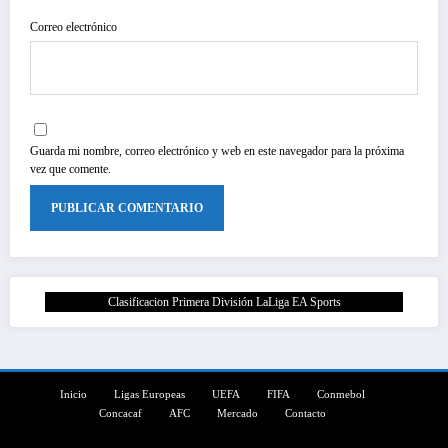
Correo electrónico
Guarda mi nombre, correo electrónico y web en este navegador para la próxima
vez que comente.
Clasificacion Primera División LaLiga EA Sports
Inicio
Ligas Europeas
UEFA
FIFA
Conmebol
Concacaf
AFC
Mercado
Contacto