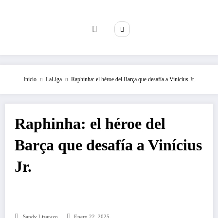
Saltar
al
contenido
Inicio
LaLiga
Raphinha: el héroe del Barça que desafía a Vinícius Jr.
Raphinha: el héroe del
Barça que desafía a Vinícius
Jr.
Sandy Lizarazo
Enero 22, 2025