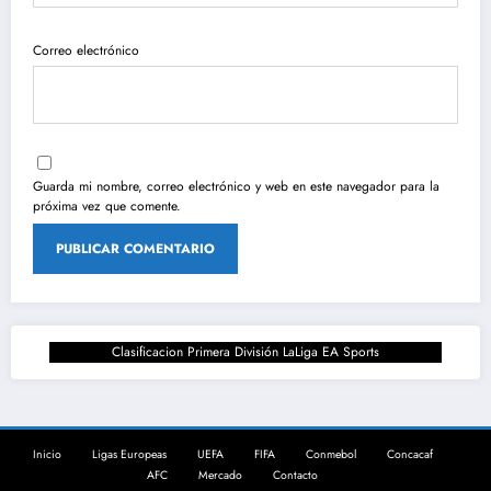
Correo electrónico
Guarda mi nombre, correo electrónico y web en este navegador para la
próxima vez que comente.
Clasificacion Primera División LaLiga EA Sports
Inicio
Ligas Europeas
UEFA
FIFA
Conmebol
Concacaf
AFC
Mercado
Contacto