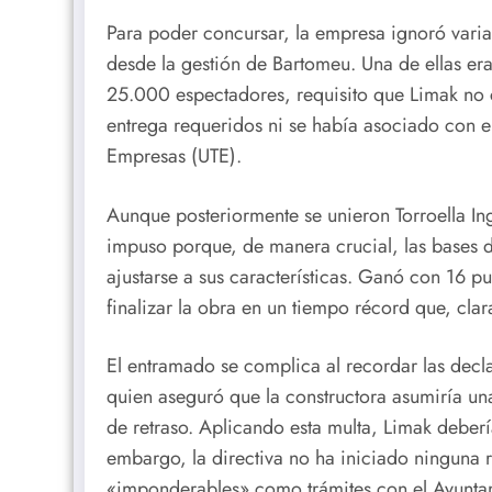
Para poder concursar, la empresa ignoró varia
desde la gestión de Bartomeu. Una de ellas er
25.000 espectadores, requisito que Limak no
entrega requeridos ni se había asociado con 
Empresas (UTE).
Aunque posteriormente se unieron Torroella Ing
impuso porque, de manera crucial, las bases d
ajustarse a sus características. Ganó con 16 p
finalizar la obra en un tiempo récord que, cla
El entramado se complica al recordar las decla
quien aseguró que la constructora asumiría un
de retraso. Aplicando esta multa, Limak deberí
embargo, la directiva no ha iniciado ninguna
«imponderables» como trámites con el Ayuntam