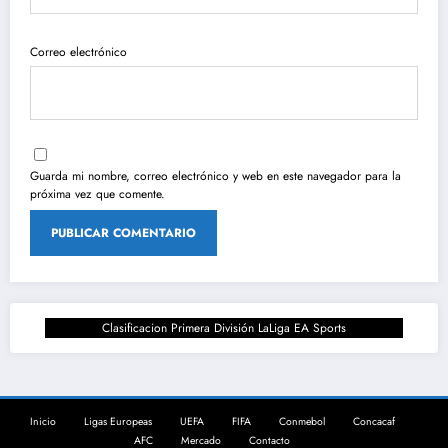
Correo electrónico
Guarda mi nombre, correo electrónico y web en este navegador para la
próxima vez que comente.
Clasificacion Primera División LaLiga EA Sports
Inicio
Ligas Europeas
UEFA
FIFA
Conmebol
Concacaf
AFC
Mercado
Contacto