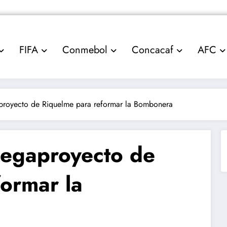
FIFA
Conmebol
Concacaf
AFC
aproyecto de Riquelme para reformar la Bombonera
megaproyecto de
ormar la