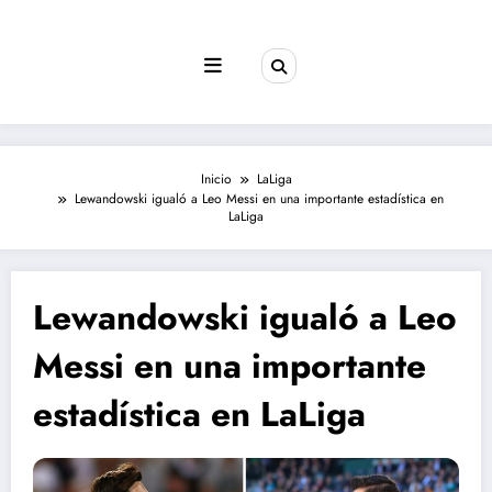
Saltar
al
contenido
Inicio
LaLiga
Lewandowski igualó a Leo Messi en una importante estadística en
LaLiga
Lewandowski igualó a Leo
Messi en una importante
estadística en LaLiga