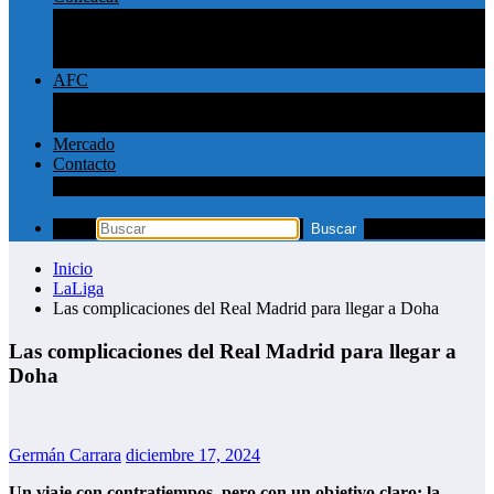
Concachampions
Liga MX
MLS
AFC
Liga Pro Saudí
Champions League AFC
Mercado
Contacto
Política de privacidad y contacto
Inicio
LaLiga
Las complicaciones del Real Madrid para llegar a Doha
Las complicaciones del Real Madrid para llegar a
Doha
Germán Carrara
diciembre 17, 2024
Un viaje con contratiempos, pero con un objetivo claro: la