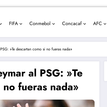
FIFA
Conmebol
Concacaf
AFC
 PSG: »Te descartan como si no fueras nada»
eymar al PSG: »Te
 no fueras nada»