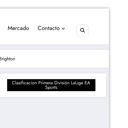
Mercado
Contacto
Brighton
Clasificacion Primera División LaLiga EA
Sports