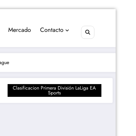
Mercado
Contacto
eague
Clasificacion Primera División LaLiga EA
Sports