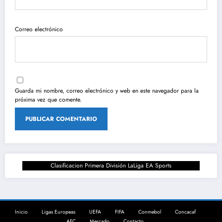
Correo electrónico
Guarda mi nombre, correo electrónico y web en este navegador para la
próxima vez que comente.
Clasificacion Primera División LaLiga EA Sports
Inicio
Ligas Europeas
UEFA
FIFA
Conmebol
Concacaf
AFC
Mercado
Contacto