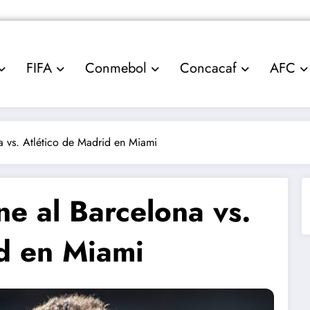
FIFA
Conmebol
Concacaf
AFC
a vs. Atlético de Madrid en Miami
ne al Barcelona vs.
id en Miami