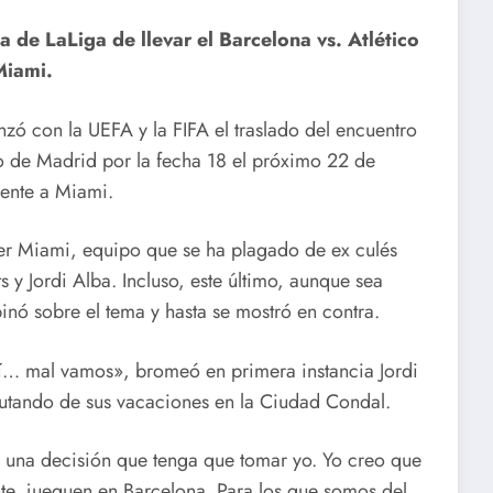
a de LaLiga de llevar el Barcelona vs. Atlético
Miami.
nzó con la UEFA y la FIFA el traslado del encuentro
co de Madrid por la fecha 18 el próximo 22 de
ente a Miami.
nter Miami, equipo que se ha plagado de ex culés
 y Jordi Alba. Incluso, este último, aunque sea
pinó sobre el tema y hasta se mostró en contra.
uí… mal vamos», bromeó en primera instancia Jordi
rutando de sus vacaciones en la Ciudad Condal.
 una decisión que tenga que tomar yo. Yo creo que
nte, jueguen en Barcelona. Para los que somos del