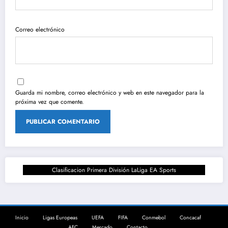
Correo electrónico
Guarda mi nombre, correo electrónico y web en este navegador para la
próxima vez que comente.
Clasificacion Primera División LaLiga EA Sports
Inicio
Ligas Europeas
UEFA
FIFA
Conmebol
Concacaf
AFC
Mercado
Contacto