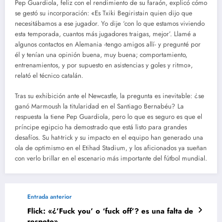
Pep Guardiola, feliz con el rendimiento de su faraón, explicó cómo
se gestó su incorporación: «Es Txiki Begiristain quien dijo que
necesitábamos a ese jugador. Yo dije ‘con lo que estamos viviendo
esta temporada, cuantos más jugadores traigas, mejor’. Llamé a
algunos contactos en Alemania -tengo amigos allí- y pregunté por
él y tenían una opinión buena, muy buena; comportamiento,
entrenamientos, y por supuesto en asistencias y goles y ritmo»,
relató el técnico catalán.
Tras su exhibición ante el Newcastle, la pregunta es inevitable: ¿se
ganó Marmoush la titularidad en el Santiago Bernabéu? La
respuesta la tiene Pep Guardiola, pero lo que es seguro es que el
príncipe egipcio ha demostrado que está listo para grandes
desafíos. Su hat-trick y su impacto en el equipo han generado una
ola de optimismo en el Etihad Stadium, y los aficionados ya sueñan
con verlo brillar en el escenario más importante del fútbol mundial.
Entrada anterior
Flick: «¿’Fuck you’ o ‘fuck off’? es una falta de
respeto»