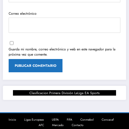
Correo electrónico
Guarda mi nombre, correo electrónico y web en este navegador para la
próxima vez que comente.
Clasificacion Primera División LaLiga EA Sports
Inicio
Ligas Europeas
UEFA
FIFA
Conmebol
Concacaf
AFC
Mercado
Contacto