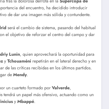
ia tras la dolorosa derrota en la
Supercopa de
mportancia del encuentro, ha decidido introducir
etivo de dar una imagen más sólida y contundente.
rid
será el cambio de sistema, pasando del habitual
on el objetivo de reforzar el centro del campo y dar
driy Lunin
, quien aprovechará la oportunidad para
ez
y
Tchouaméni
repetirán en el lateral derecho y en
r de las críticas recibidas en los últimos partidos.
lugar de
Mendy
.
or un cuarteto formado por
Valverde
,
lés tendrá un papel más ofensivo, actuando como un
inicius
y
Mbappé
.