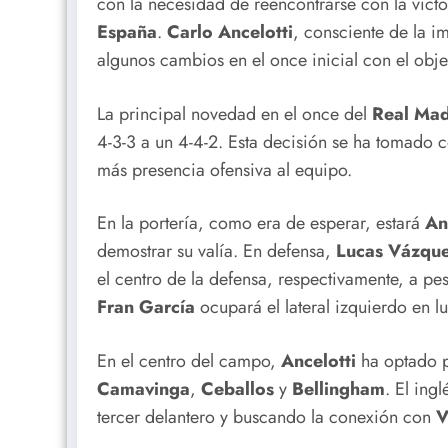
con la necesidad de reencontrarse con la victor
España
.
Carlo Ancelotti
, consciente de la i
algunos cambios en el once inicial con el obj
La principal novedad en el once del
Real Mad
4-3-3 a un 4-4-2. Esta decisión se ha tomado c
más presencia ofensiva al equipo.
En la portería, como era de esperar, estará
An
demostrar su valía. En defensa,
Lucas Vázqu
el centro de la defensa, respectivamente, a pesa
Fran García
ocupará el lateral izquierdo en 
En el centro del campo,
Ancelotti
ha optado p
Camavinga
,
Ceballos
y
Bellingham
. El ing
tercer delantero y buscando la conexión con
V