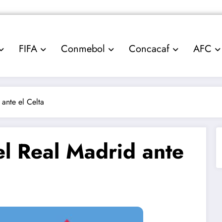
FIFA
Conmebol
Concacaf
AFC
 ante el Celta
el Real Madrid ante