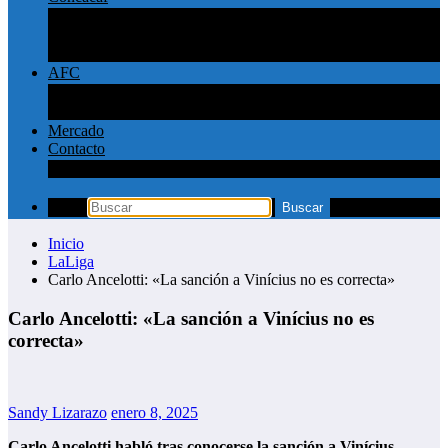
Concachampions
Liga MX
MLS
AFC
Liga Pro Saudí
Champions League AFC
Mercado
Contacto
Política de privacidad y contacto
Inicio
LaLiga
Carlo Ancelotti: «La sanción a Vinícius no es correcta»
Carlo Ancelotti: «La sanción a Vinícius no es
correcta»
Sandy Lizarazo
enero 8, 2025
Carlo Ancelotti habló tras conocerse la sanción a Vinícius