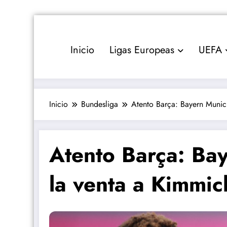
Saltar
al
contenido
Inicio
Ligas Europeas
UEFA
Inicio
Bundesliga
Atento Barça: Bayern Muni
Atento Barça: Ba
la venta a Kimmi