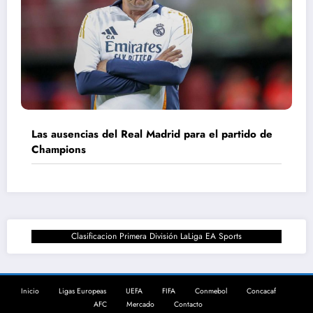
Las ausencias del Real Madrid para el partido de
Champions
Clasificacion Primera División LaLiga EA Sports
Inicio
Ligas Europeas
UEFA
FIFA
Conmebol
Concacaf
AFC
Mercado
Contacto